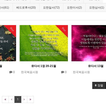
서(61)
베드로후서(20)
요한일서(72)
요한이서(2)
요한삼서(1)
Hot
Hot
0절
유다서 1장 20-21절
유다서 13절
0
0
한국복음서원
한국복음서원
정렬
1