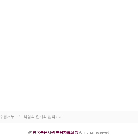
단수집거부
책임의 한계와 법적고지
한국복음서원 복음자료실
All rights reserved.