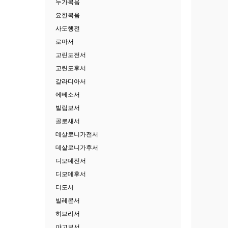
누가복음
요한복음
사도행전
로마서
고린도전서
고린도후서
갈라디아서
에베소서
빌립보서
골로새서
데살로니가전서
데살로니가후서
디모데전서
디모데후서
디도서
빌레몬서
히브리서
야고보서