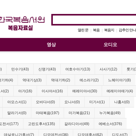
열린 문
복음
복음지
감추인 만나
|
|
|
영상
오디오
)
민수기(43)
신명기(43)
여호수아기(13)
사사기(12)
룻기(
기하(4)
역대기상(3)
역대기하(2)
에스라기(2)
느헤미야기(8)
서(2)
아가(16)
이사야서(16)
예레미야서(30)
예레미야애가(4)
아모스서(1)
오바댜서(0)
요나서(0)
미가서(1)
나훔서(0)
말라기서(0)
마태복음(197)
마가복음(21)
누가복음(49)
전서(177)
고린도후서(135)
갈라디아서(49)
에베소서(376)
데살로니가후서(7)
디모데전서(36)
디모데후서(62)
디도서(7)