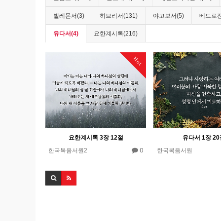
빌레몬서(3)
히브리서(131)
야고보서(5)
베드로전
유다서(4)
요한계시록(216)
Hot
요한계시록 3장 12절
유다서 1장 2
0
한국복음서원2
한국복음서원