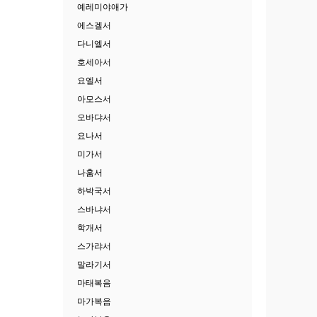
예레미야애가
에스겔서
다니엘서
호세아서
요엘서
아모스서
오바댜서
요나서
미가서
나훔서
하박국서
스바냐서
학개서
스가랴서
말라기서
마태복음
마가복음