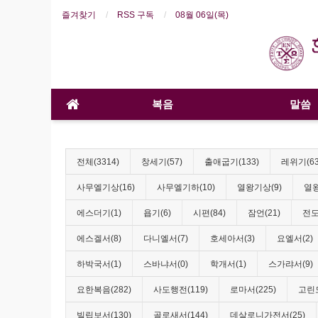
즐겨찾기
RSS 구독
08월 06일(목)
복음
말씀
전체(3314)
창세기(57)
출애굽기(133)
레위기(63
사무엘기상(16)
사무엘기하(10)
열왕기상(9)
열왕
에스더기(1)
욥기(6)
시편(84)
잠언(21)
전도
에스겔서(8)
다니엘서(7)
호세아서(3)
요엘서(2)
하박국서(1)
스바냐서(0)
학개서(1)
스가랴서(9)
요한복음(282)
사도행전(119)
로마서(225)
고린도
빌립보서(130)
골로새서(144)
데살로니가전서(25)