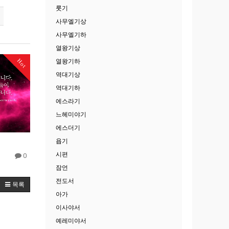
룻기
사무엘기상
사무엘기하
열왕기상
Hot
열왕기하
역대기상
역대기하
에스라기
느헤미야기
에스더기
욥기
시편
0
잠언
전도서
목록
아가
이사야서
예레미야서