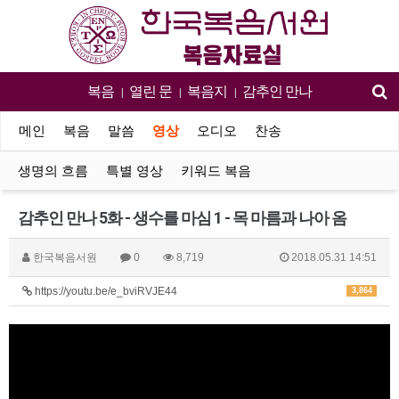
복음
열린 문
복음지
감추인 만나
|
|
|
메인
복음
말씀
영상
오디오
찬송
생명의 흐름
특별 영상
키워드 복음
감추인 만나 5화 - 생수를 마심 1 - 목 마름과 나아 옴
한국복음서원
0
8,719
2018.05.31 14:51
https://youtu.be/e_bviRVJE44
3,864