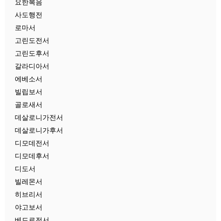
요한복음
사도행전
로마서
고린도전서
고린도후서
갈라디아서
에베소서
빌립보서
골로새서
데살로니가전서
데살로니가후서
디모데전서
디모데후서
디도서
빌레몬서
히브리서
야고보서
베드로전서