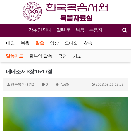
감추인 만나
열린 문
복음
복음지
|
|
|
메인
복음
말씀
영상
오디오
찬송
말씀카드
회복역 말씀
금언
기도
에베소서 3장 16-17절
한국복음서원2
0
7,535
2023.08.16 13:53