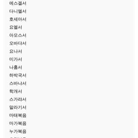
에스겔서
다니엘서
호세아서
요엘서
아모스서
오바댜서
요나서
미가서
나훔서
하박국서
스바냐서
학개서
스가랴서
말라기서
마태복음
마가복음
누가복음