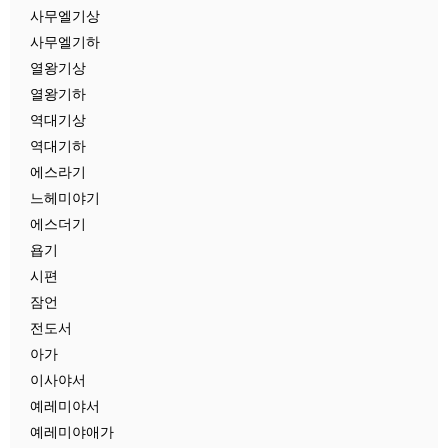
사무엘기상
사무엘기하
열왕기상
열왕기하
역대기상
역대기하
에스라기
느헤미야기
에스더기
욥기
시편
잠언
전도서
아가
이사야서
예레미야서
예레미야애가