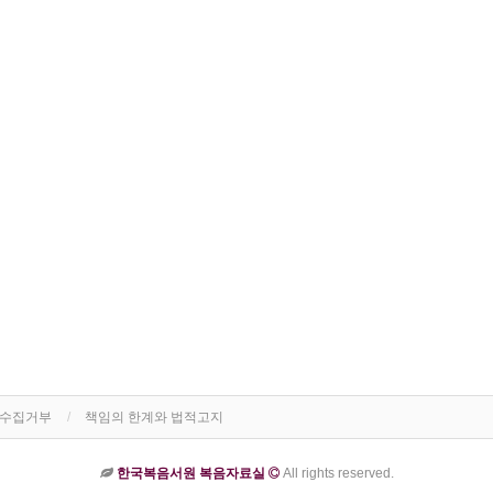
단수집거부
책임의 한계와 법적고지
한국복음서원 복음자료실
All rights reserved.