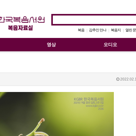
복음
감추인 만나
복음지
열린 문
|
|
|
영상
오디오
2022.02.