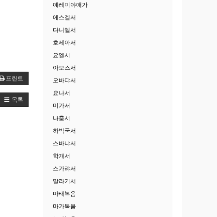
예레미야애가
에스겔서
다니엘서
호세아서
요엘서
아모스서
프린트
오바댜서
요나서
목록
미가서
나훔서
하박국서
스바냐서
학개서
스가랴서
말라기서
마태복음
마가복음