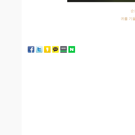
순
귀를 기