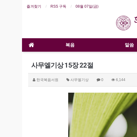
즐겨찾기
RSS 구독
08월 07일(금)
복음
말씀
사무엘기상 15장 22절
한국복음서원
사무엘기상
0
6,144