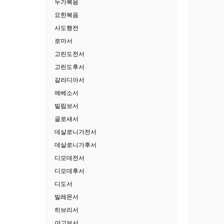
누가복음
요한복음
사도행전
로마서
고린도전서
고린도후서
갈라디아서
에베소서
빌립보서
골로새서
데살로니가전서
데살로니가후서
디모데전서
디모데후서
디도서
빌레몬서
히브리서
야고보서