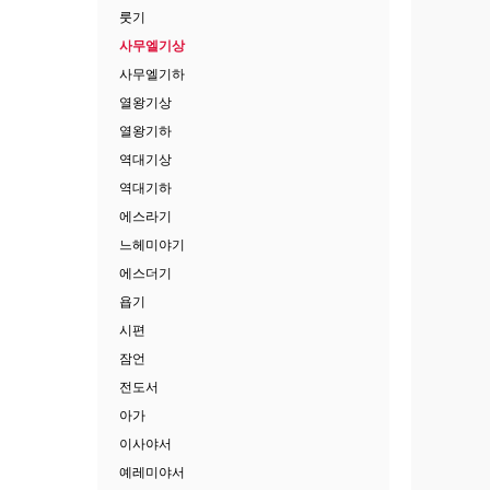
룻기
사무엘기상
사무엘기하
열왕기상
열왕기하
역대기상
역대기하
에스라기
느헤미야기
에스더기
욥기
시편
잠언
전도서
아가
이사야서
예레미야서