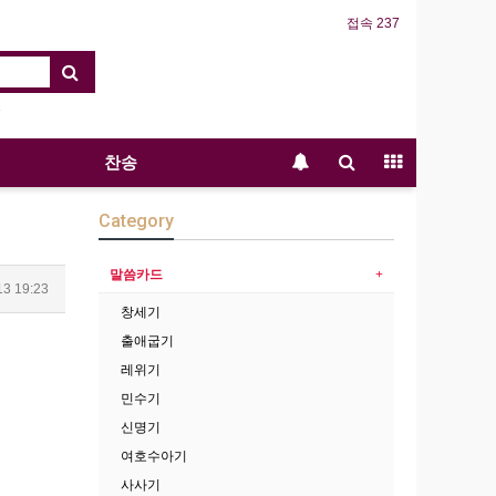
접속 237
찬송
Category
말씀카드
13 19:23
창세기
출애굽기
레위기
민수기
신명기
여호수아기
사사기