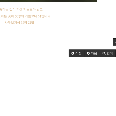
종하는 것이 희생 제물보다 낫고
울이는 것이 숫양의 기름보다 낫습니다
.
사무엘기상
15
장
22
절
이전
다음
검색