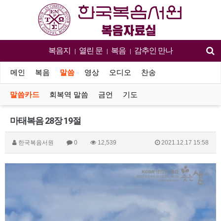
복음지
열린 문
복음
감추인 만나
|
|
|
메인
복음
말씀
영상
오디오
찬송
말씀카드
회복역 말씀
금언
기도
마태복음 28장 19절
한국복음서원
0
12,539
2021.12.17 15:58