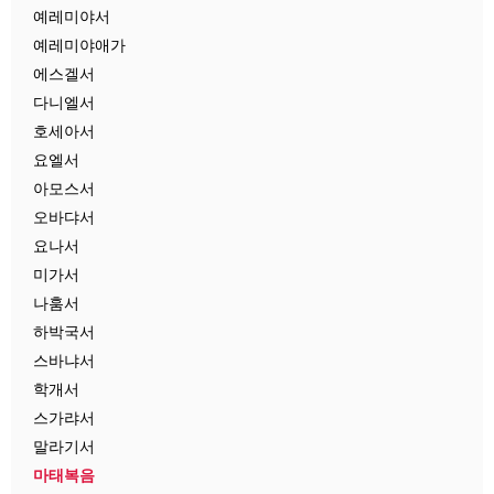
예레미야서
예레미야애가
에스겔서
다니엘서
호세아서
요엘서
아모스서
오바댜서
요나서
미가서
나훔서
하박국서
스바냐서
학개서
스가랴서
말라기서
마태복음