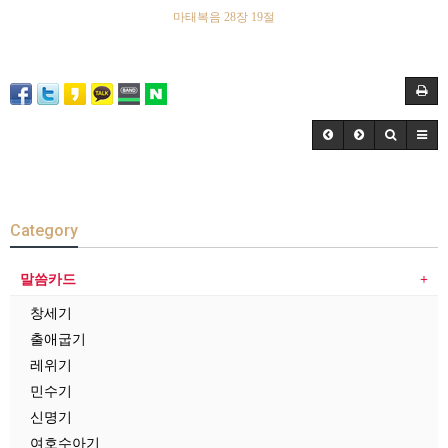
마태복음
28
장
19
절
Category
말씀카드
창세기
출애굽기
레위기
민수기
신명기
여호수아기