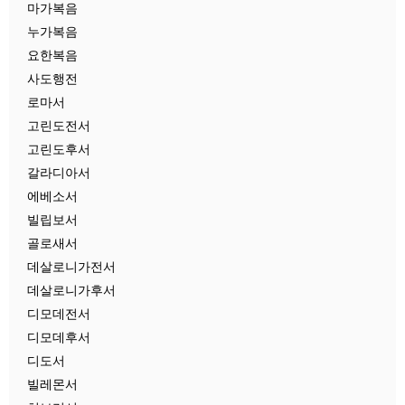
마가복음
누가복음
요한복음
사도행전
로마서
고린도전서
고린도후서
갈라디아서
에베소서
빌립보서
골로새서
데살로니가전서
데살로니가후서
디모데전서
디모데후서
디도서
빌레몬서