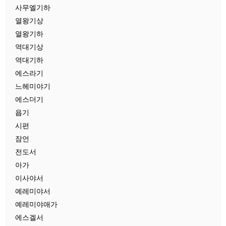
사무엘기하
열왕기상
열왕기하
역대기상
역대기하
에스라기
느헤미야기
에스더기
욥기
시편
잠언
전도서
아가
이사야서
예레미야서
예레미야애가
에스겔서