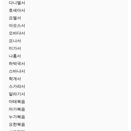
다니엘서
호세아서
요엘서
아모스서
오바댜서
요나서
미가서
나훔서
하박국서
스바냐서
학개서
스가랴서
말라기서
마태복음
마가복음
누가복음
요한복음