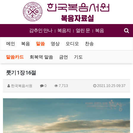
감추인 만나
복음지
열린 문
복음
|
|
|
메인
복음
말씀
영상
오디오
찬송
말씀카드
회복역 말씀
금언
기도
룻기 1장 16절
한국복음서원
0
7,713
2021.10.25 09:37