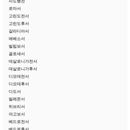
사도행전
로마서
고린도전서
고린도후서
갈라디아서
에베소서
빌립보서
골로새서
데살로니가전서
데살로니가후서
디모데전서
디모데후서
디도서
빌레몬서
히브리서
야고보서
베드로전서
베드로후서