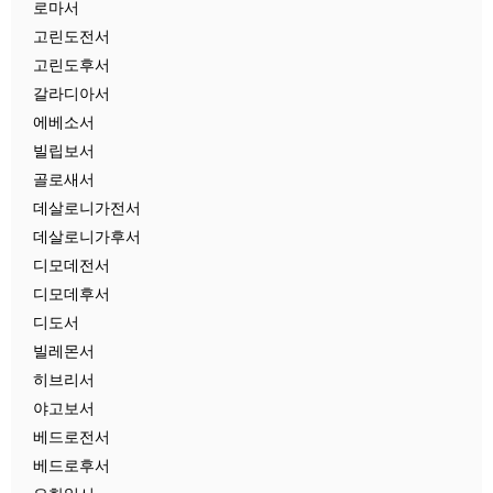
로마서
고린도전서
고린도후서
갈라디아서
에베소서
빌립보서
골로새서
데살로니가전서
데살로니가후서
디모데전서
디모데후서
디도서
빌레몬서
히브리서
야고보서
베드로전서
베드로후서