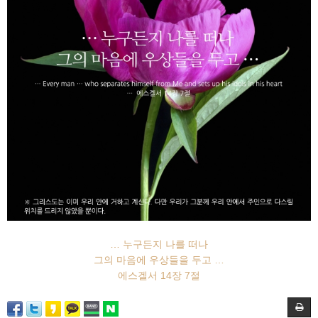
… 누구든지 나를 떠나
그의 마음에 우상들을 두고 …
에스겔서 14장 7절