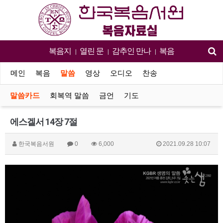
복음지
열린 문
감추인 만나
복음
|
|
|
메인
복음
말씀
영상
오디오
찬송
말씀카드
회복역 말씀
금언
기도
에스겔서 14장 7절
한국복음서원
0
6,000
2021.09.28 10:07