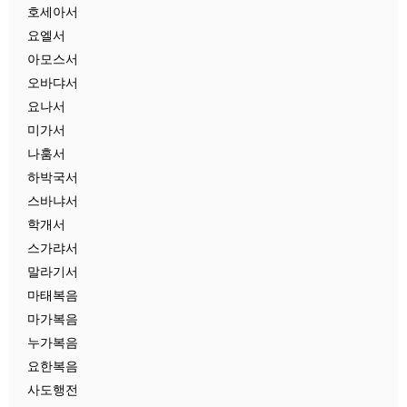
호세아서
요엘서
아모스서
오바댜서
요나서
미가서
나훔서
하박국서
스바냐서
학개서
스가랴서
말라기서
마태복음
마가복음
누가복음
요한복음
사도행전