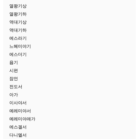
열왕기상
열왕기하
역대기상
역대기하
에스라기
느헤미야기
에스더기
욥기
시편
잠언
전도서
아가
이사야서
예레미야서
예레미야애가
에스겔서
다니엘서