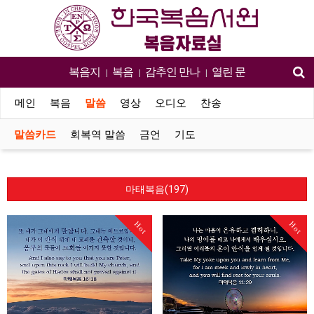
복음지
복음
감추인 만나
열린 문
|
|
|
메인
복음
말씀
영상
오디오
찬송
말씀카드
회복역 말씀
금언
기도
마태복음(197)
Hot
Hot