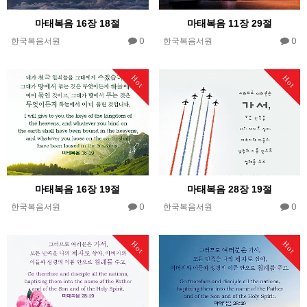
마태복음 16장 18절
마태복음 11장 29절
0
0
한국복음서원
한국복음서원
Hot
Hot
마태복음 16장 19절
마태복음 28장 19절
0
0
한국복음서원
한국복음서원
Hot
Hot