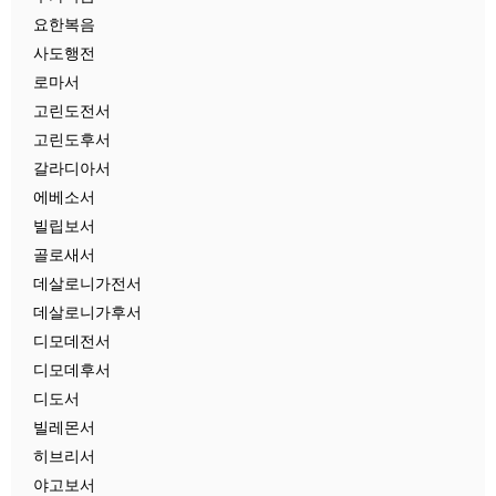
요한복음
사도행전
로마서
고린도전서
고린도후서
갈라디아서
에베소서
빌립보서
골로새서
데살로니가전서
데살로니가후서
디모데전서
디모데후서
디도서
빌레몬서
히브리서
야고보서