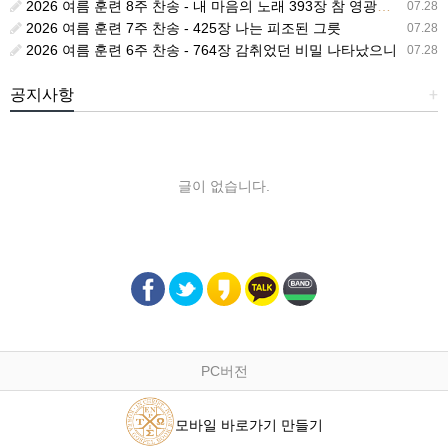
2026 여름 훈련 8주 찬송 - 내 마음의 노래 393장 참 영광스런 우리 왕
07.28
2026 여름 훈련 7주 찬송 - 425장 나는 피조된 그릇
07.28
2026 여름 훈련 6주 찬송 - 764장 감취었던 비밀 나타났으니
07.28
공지사항
+
글이 없습니다.
PC버전
모바일 바로가기 만들기