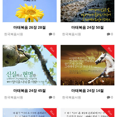
마태복음 26장 28절
마태복음 24장 50절
0
0
한국복음서원
한국복음서원
Hot
Hot
마태복음 24장 45절
마태복음 24장 14절
0
0
한국복음서원
한국복음서원
Hot
Hot