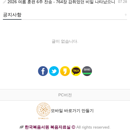
2026 여름 훈련 6주 찬송 - 764장 감취었던 비밀 나타났으니
07.28
공지사항
+
글이 없습니다.
PC버전
모바일 바로가기 만들기
한국복음서원 복음자료실
All rights reserved.