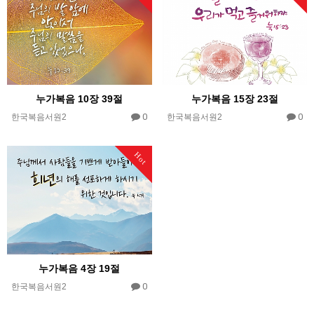
누가복음 10장 39절
누가복음 15장 23절
0
0
한국복음서원2
한국복음서원2
Hot
누가복음 4장 19절
0
한국복음서원2