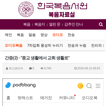
복음
복음지
열린 문
감추인 만나
|
|
|
메인
복음
말씀
영상
오디오
찬송
오디오복음
7차집회 풍성히 누리기
찬송과 누림
진리의 
간증(2) - "종교 생활에서 교회 생활로"
최고관리자
0
9,794
2020.06.15 09:03