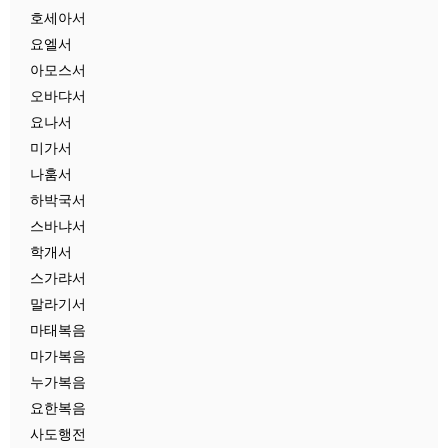
호세아서
요엘서
아모스서
오바댜서
요나서
미가서
나훔서
하박국서
스바냐서
학개서
스가랴서
말라기서
마태복음
마가복음
누가복음
요한복음
사도행전