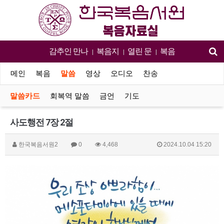
감추인 만나
복음지
열린 문
복음
|
|
|
메인
복음
말씀
영상
오디오
찬송
말씀카드
회복역 말씀
금언
기도
사도행전 7장 2절
한국복음서원2
0
4,468
2024.10.04 15:20