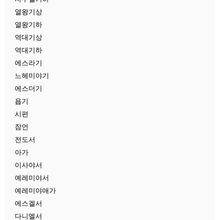
열왕기상
열왕기하
역대기상
역대기하
에스라기
느헤미야기
에스더기
욥기
시편
잠언
전도서
아가
이사야서
예레미야서
예레미야애가
에스겔서
다니엘서