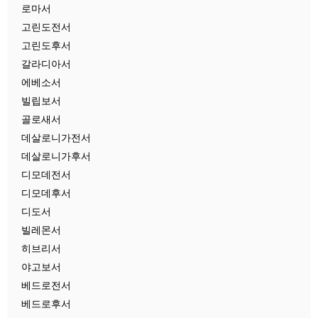
로마서
고린도전서
고린도후서
갈라디아서
에베소서
빌립보서
골로새서
데살로니가전서
데살로니가후서
디모데전서
디모데후서
디도서
빌레몬서
히브리서
야고보서
베드로전서
베드로후서