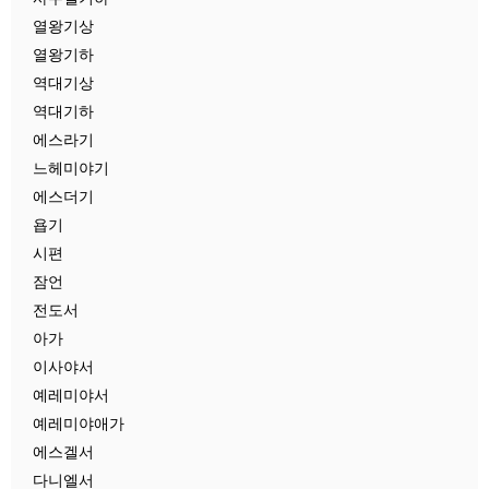
열왕기상
열왕기하
역대기상
역대기하
에스라기
느헤미야기
에스더기
욥기
시편
잠언
전도서
아가
이사야서
예레미야서
예레미야애가
에스겔서
다니엘서