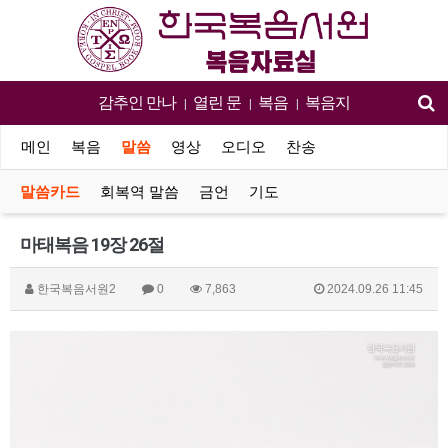
감추인 만나
열린 문
복음
복음지
|
|
|
메인
복음
말씀
영상
오디오
찬송
말씀카드
회복역 말씀
금언
기도
마태복음 19장 26절
한국복음서원2
0
7,863
2024.09.26 11:45