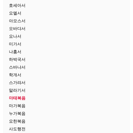
호세아서
요엘서
아모스서
오바댜서
요나서
미가서
나훔서
하박국서
스바냐서
학개서
스가랴서
말라기서
마태복음
마가복음
누가복음
요한복음
사도행전