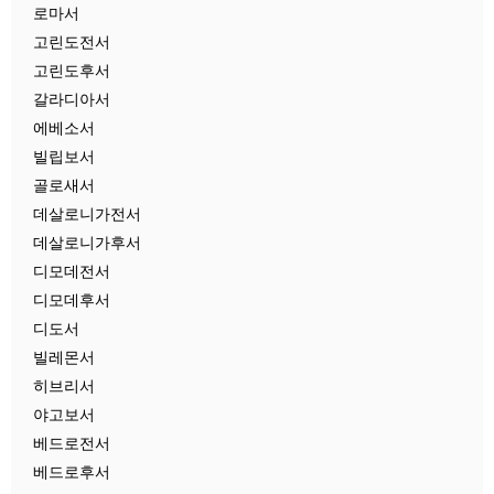
로마서
고린도전서
고린도후서
갈라디아서
에베소서
빌립보서
골로새서
데살로니가전서
데살로니가후서
디모데전서
디모데후서
디도서
빌레몬서
히브리서
야고보서
베드로전서
베드로후서