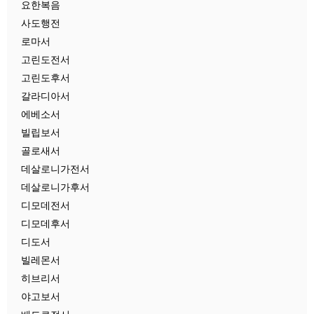
요한복음
사도행전
로마서
고린도전서
고린도후서
갈라디아서
에베소서
빌립보서
골로새서
데살로니가전서
데살로니가후서
디모데전서
디모데후서
디도서
빌레몬서
히브리서
야고보서