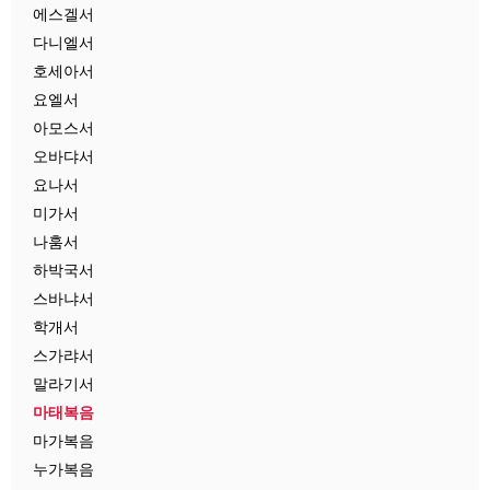
에스겔서
다니엘서
호세아서
요엘서
아모스서
오바댜서
요나서
미가서
나훔서
하박국서
스바냐서
학개서
스가랴서
말라기서
마태복음
마가복음
누가복음