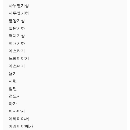
사무엘기상
사무엘기하
열왕기상
열왕기하
역대기상
역대기하
에스라기
느헤미야기
에스더기
욥기
시편
잠언
전도서
아가
이사야서
예레미야서
예레미야애가