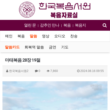
열린 문
감추인 만나
복음
복음지
|
|
|
메인
복음
말씀
영상
오디오
찬송
말씀카드
회복역 말씀
금언
기도
마태복음 28장 19절
한국복음서원2
0
7,860
2024.08.16 09:55