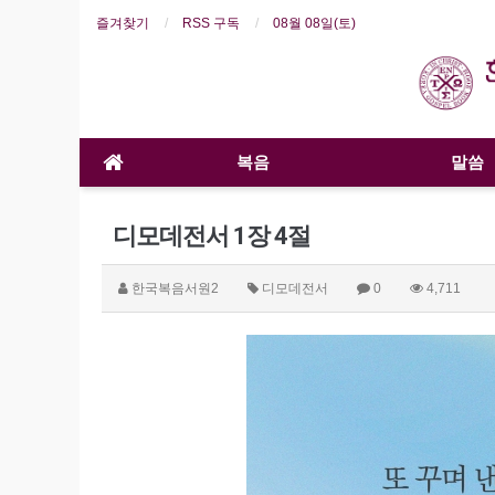
즐겨찾기
RSS 구독
08월 08일(토)
복음
말씀
디모데전서 1장 4절
한국복음서원2
디모데전서
0
4,711