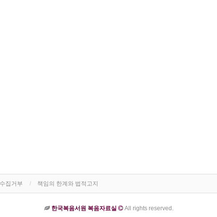
단수집거부
책임의 한계와 법적고지
한국복음서원 복음자료실
All rights reserved.