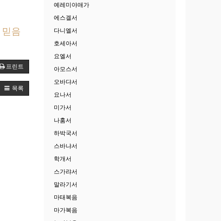
예레미야애가
에스겔서
 믿음
다니엘서
호세아서
요엘서
프린트
아모스서
오바댜서
목록
요나서
미가서
나훔서
하박국서
스바냐서
학개서
스가랴서
말라기서
마태복음
마가복음