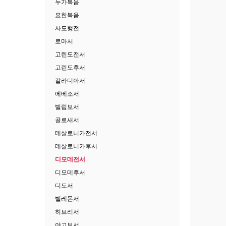
누가복음
요한복음
사도행전
로마서
고린도전서
고린도후서
갈라디아서
에베소서
빌립보서
골로새서
데살로니가전서
데살로니가후서
디모데전서
디모데후서
디도서
빌레몬서
히브리서
야고보서