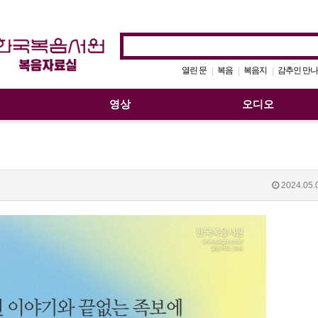
열린 문
복음
복음지
감추인 만나
|
|
|
영상
오디오
2024.05.