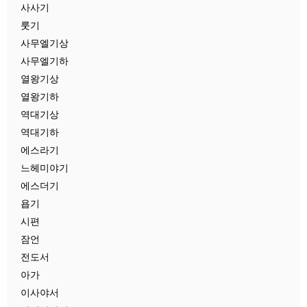
사사기
룻기
사무엘기상
사무엘기하
열왕기상
열왕기하
역대기상
역대기하
에스라기
느헤미야기
에스더기
욥기
시편
잠언
전도서
아가
이사야서