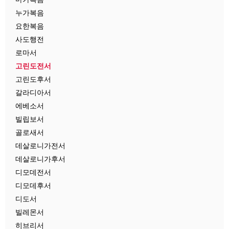
누가복음
요한복음
사도행전
로마서
고린도전서
고린도후서
갈라디아서
에베소서
빌립보서
골로새서
데살로니가전서
데살로니가후서
디모데전서
디모데후서
디도서
빌레몬서
히브리서