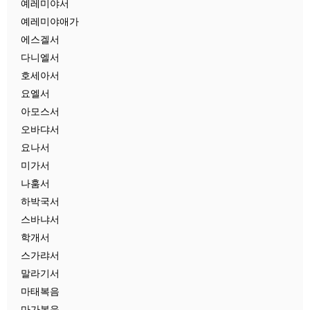
예레미야서
예레미야애가
에스겔서
다니엘서
호세아서
요엘서
아모스서
오바댜서
요나서
미가서
나훔서
하박국서
스바냐서
학개서
스가랴서
말라기서
마태복음
마가복음