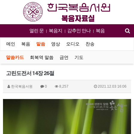
열린 문
복음지
감추인 만나
복음
|
|
|
메인
복음
말씀
영상
오디오
찬송
말씀카드
회복역 말씀
금언
기도
고린도전서 14장 26절
한국복음서원
0
8,257
2021.12.03 16:06