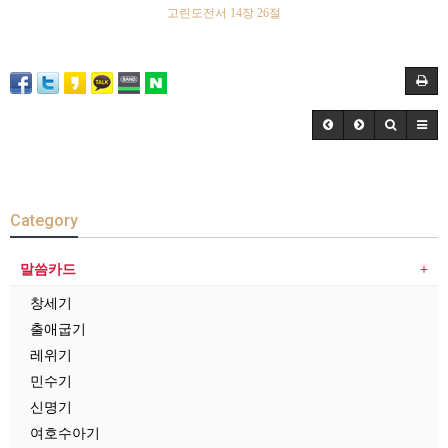
고린도전서
14
장
26
절
Category
말씀카드
창세기
출애굽기
레위기
민수기
신명기
여호수아기