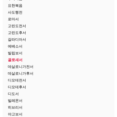
요한복음
사도행전
로마서
고린도전서
고린도후서
갈라디아서
에베소서
빌립보서
골로새서
데살로니가전서
데살로니가후서
디모데전서
디모데후서
디도서
빌레몬서
히브리서
야고보서