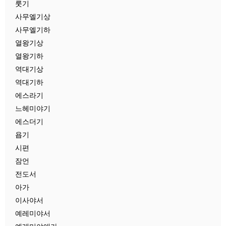
룻기
사무엘기상
사무엘기하
열왕기상
열왕기하
역대기상
역대기하
에스라기
느헤미야기
에스더기
욥기
시편
잠언
전도서
아가
이사야서
예레미야서