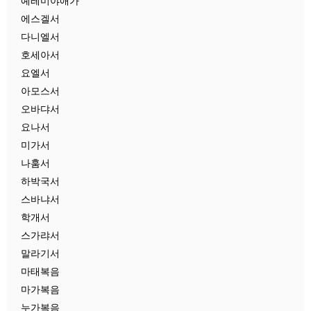
예레미야애가
에스겔서
다니엘서
호세아서
요엘서
아모스서
오바댜서
요나서
미가서
나훔서
하박국서
스바냐서
학개서
스가랴서
말라기서
마태복음
마가복음
누가복음