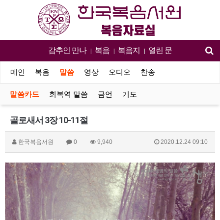
감추인 만나
복음
복음지
열린 문
|
|
|
메인
복음
말씀
영상
오디오
찬송
말씀카드
회복역 말씀
금언
기도
골로새서 3장 10-11절
한국복음서원
0
9,940
2020.12.24 09:10