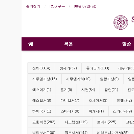
즐겨찾기
RSS 구독
08월 07일(금)
복음
말씀
전체(3314)
창세기(57)
출애굽기(133)
레위기(63
사무엘기상(16)
사무엘기하(10)
열왕기상(9)
열왕
에스더기(1)
욥기(6)
시편(84)
잠언(21)
전도
에스겔서(8)
다니엘서(7)
호세아서(3)
요엘서(2)
하박국서(1)
스바냐서(0)
학개서(1)
스가랴서(9)
요한복음(282)
사도행전(119)
로마서(225)
고린도
빌립보서(130)
골로새서(144)
데살로니가전서(25)