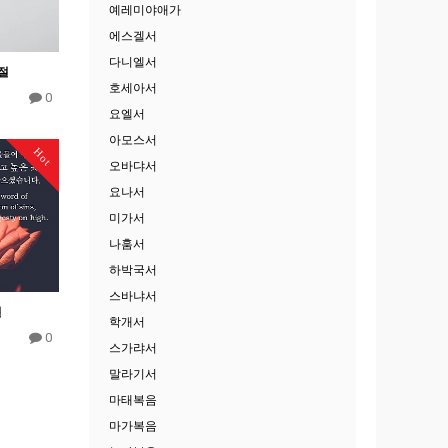
예레미야애가
에스겔서
다니엘서
0절
호세아서
0
요엘서
아모스서
Hot
오바댜서
요나서
미가서
나훔서
하박국서
스바냐서
절
학개서
0
스가랴서
말라기서
마태복음
마가복음