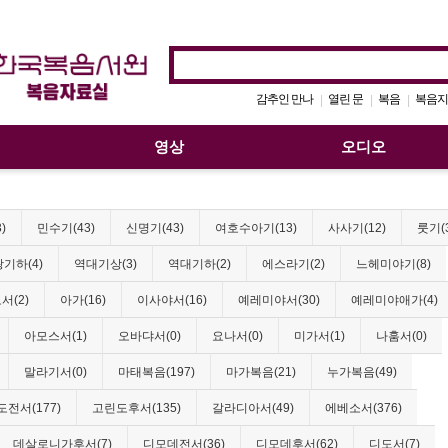
감추인 만나
열린 문
복음
복음지
|
|
|
영상
오디오
)
민수기(43)
신명기(43)
여호수아기(13)
사사기(12)
룻기(
기하(4)
역대기상(3)
역대기하(2)
에스라기(2)
느헤미야기(8)
서(2)
아가(16)
이사야서(16)
예레미야서(30)
예레미야애가(4)
아모스서(1)
오바댜서(0)
요나서(0)
미가서(1)
나훔서(0)
말라기서(0)
마태복음(197)
마가복음(21)
누가복음(49)
전서(177)
고린도후서(135)
갈라디아서(49)
에베소서(376)
데살로니가후서(7)
디모데전서(36)
디모데후서(62)
디도서(7)