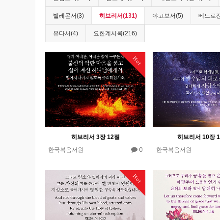
빌레몬서(3)
히브리서(131)
야고보서(5)
베드로전
유다서(4)
요한계시록(216)
Hot
히브리서 3장 12절
히브리서 10장 
0
한국복음서원
한국복음서원
Hot