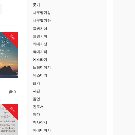
룻기
사무엘기상
사무엘기하
열왕기상
Hot
열왕기하
역대기상
역대기하
에스라기
느헤미야기
에스더기
욥기
절
시편
0
잠언
전도서
Hot
아가
이사야서
예레미야서