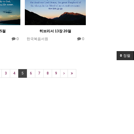
15절
히브리서 13장 20절
0
0
한국복음서원
정렬
3
4
5
6
7
8
9