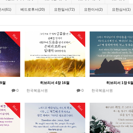
서(61)
베드로후서(20)
요한일서(72)
요한이서(2)
요한삼서(1)
Hot
Hot
19절
히브리서 4장 16절
히브리서 1장 6
0
0
한국복음서원
한국복음서원
Hot
Hot