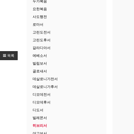
누가복음
요한복음
사도행전
로마서
고린도전서
고린도후서
갈라디아서
에베소서
목록
빌립보서
골로새서
데살로니가전서
데살로니가후서
디모데전서
디모데후서
디도서
빌레몬서
히브리서
야고보서