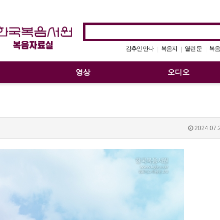
감추인 만나
복음지
열린 문
복음
|
|
|
영상
오디오
2024.07.