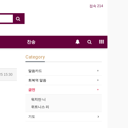
접속 214
찬송
Category
말씀카드
25 15:30
회복역 말씀
금언
워치만 니
위트니스 리
기도