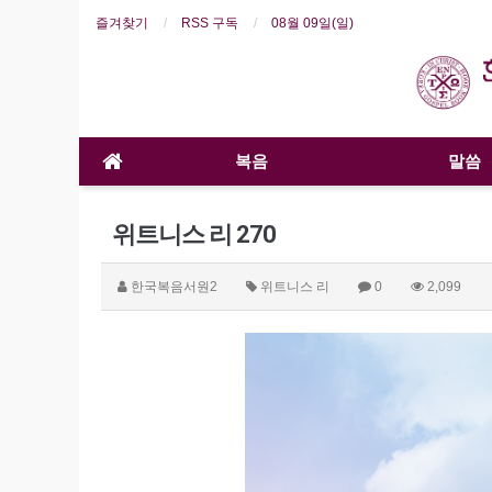
즐겨찾기
RSS 구독
08월 09일(일)
복음
말씀
위트니스 리 270
한국복음서원2
위트니스 리
0
2,099