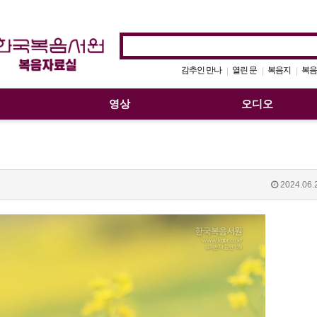
감추인 만나
열린 문
복음지
복음
|
|
|
영상
오디오
2024.06.