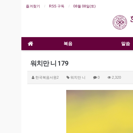
즐겨찾기
RSS 구독
08월 08일(토)
복음
말씀
워치만 니 179
한국복음서원2
워치만 니
0
2,320