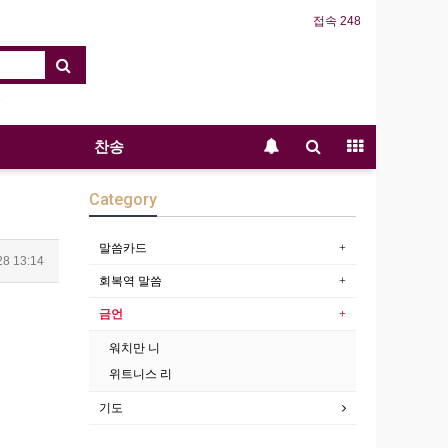
접속 248
찬송
Category
말씀카드
28 13:14
회복역 말씀
금언
워치만 니
위트니스 리
기도