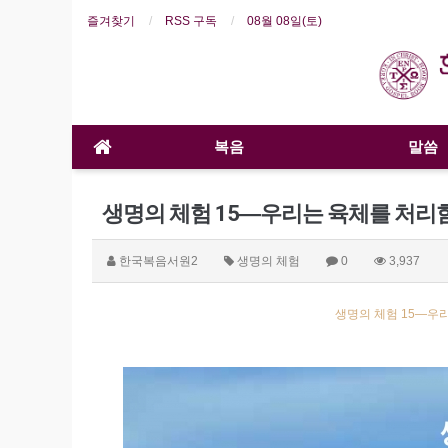
즐겨찾기
RSS 구독
08월 08일(토)
복음
말씀
생명의 체험 15―우리는 육체를 처리
한국복음서원2
생명의 체험
0
3,937
생명의 체험 15―우