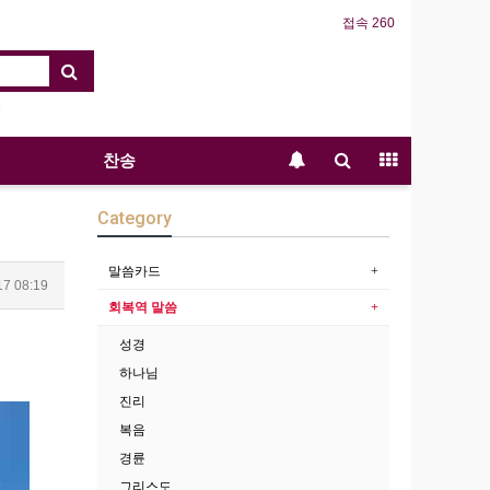
접속 260
찬송
Category
말씀카드
17 08:19
회복역 말씀
성경
하나님
진리
복음
경륜
그리스도