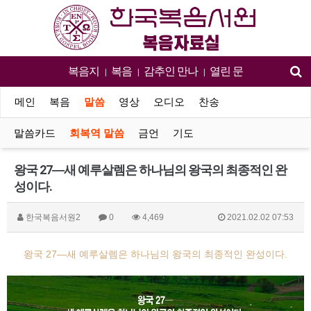
복음지
복음
감추인 만나
열린 문
|
|
|
메인
복음
말씀
영상
오디오
찬송
말씀카드
회복역 말씀
금언
기도
왕국 27―새 예루살렘은 하나님의 왕국의 최종적인 완
성이다.
한국복음서원2
0
4,469
2021.02.02 07:53
왕국 27―새 예루살렘은 하나님의 왕국의 최종적인 완성이다.