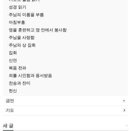
성경 읽기
주님의 이름을 부름
아침부흥
영을 훈련하고 영 안에서 봉사함
주님을 사랑함
주님의 상 집회
집회
신언
복음 전파
죄를 시인함과 용서받음
찬송과 찬미
헌신
금언
기도
새 글
+