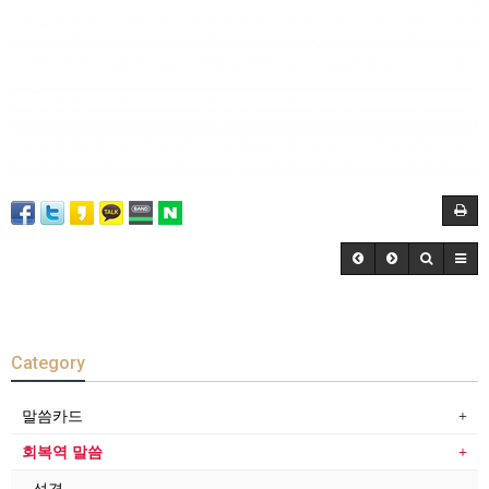
Category
말씀카드
회복역 말씀
성경