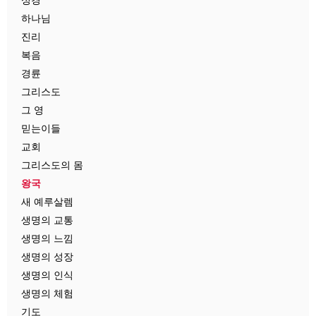
하나님
진리
복음
경륜
그리스도
그 영
믿는이들
교회
그리스도의 몸
왕국
새 예루살렘
생명의 교통
생명의 느낌
생명의 성장
생명의 인식
생명의 체험
기도