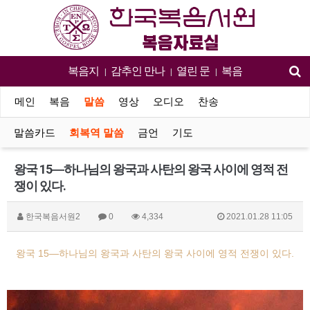
복음지
감추인 만나
열린 문
복음
|
|
|
메인
복음
말씀
영상
오디오
찬송
말씀카드
회복역 말씀
금언
기도
왕국 15―하나님의 왕국과 사탄의 왕국 사이에 영적 전
쟁이 있다.
한국복음서원2
0
4,334
2021.01.28 11:05
왕국 15―하나님의 왕국과 사탄의 왕국 사이에 영적 전쟁이 있다.