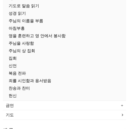
기도로 말씀 읽기
성경 읽기
주님의 이름을 부름
아침부흥
영을 훈련하고 영 안에서 봉사함
주님을 사랑함
주님의 상 집회
집회
신언
복음 전파
죄를 시인함과 용서받음
찬송과 찬미
헌신
금언
기도