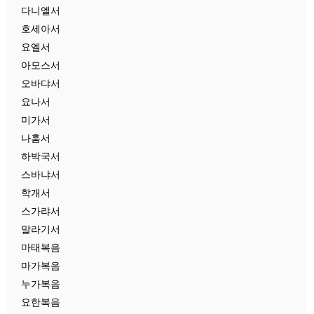
다니엘서
호세아서
요엘서
아모스서
오바댜서
요나서
미가서
나훔서
하박국서
스바냐서
학개서
스가랴서
말라기서
마태복음
마가복음
누가복음
요한복음