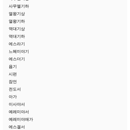
사무엘기하
열왕기상
열왕기하
역대기상
역대기하
에스라기
느헤미야기
에스더기
욥기
시편
잠언
전도서
아가
이사야서
예레미야서
예레미야애가
에스겔서