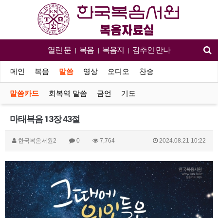
열린 문
복음
복음지
감추인 만나
|
|
|
메인
복음
말씀
영상
오디오
찬송
말씀카드
회복역 말씀
금언
기도
마태복음 13장 43절
한국복음서원2
0
7,764
2024.08.21 10:22