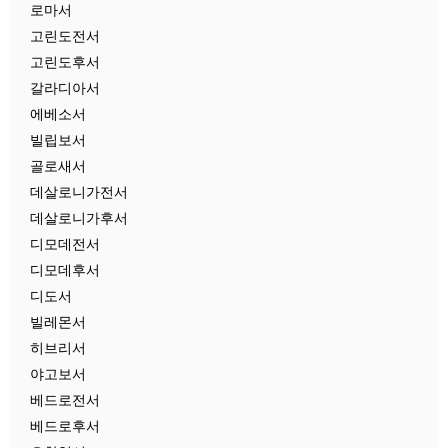
로마서
고린도전서
고린도후서
갈라디아서
에베소서
빌립보서
골로새서
데살로니가전서
데살로니가후서
디모데전서
디모데후서
디도서
빌레몬서
히브리서
야고보서
베드로전서
베드로후서