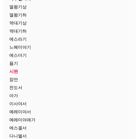
열왕기상
열왕기하
역대기상
역대기하
에스라기
느헤미야기
에스더기
욥기
시편
잠언
전도서
아가
이사야서
예레미야서
예레미야애가
에스겔서
다니엘서