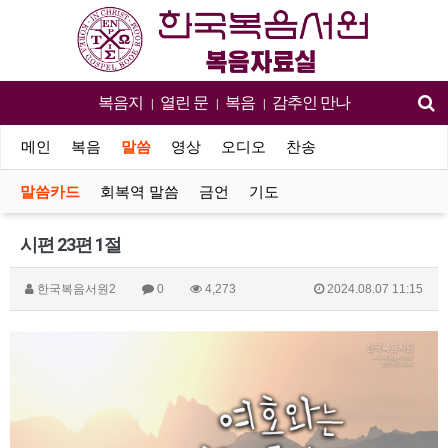
복음지
열린 문
복음
감추인 만나
|
|
|
메인
복음
말씀
영상
오디오
찬송
말씀카드
회복역 말씀
금언
기도
시편 23편 1절
한국복음서원2
0
4,273
2024.08.07 11:15