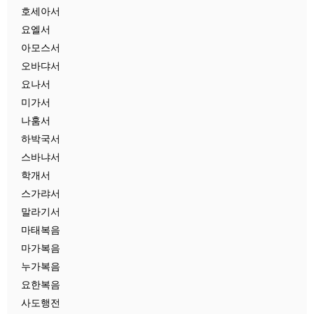
호세아서
요엘서
아모스서
오바댜서
요나서
미가서
나훔서
하박국서
스바냐서
학개서
스가랴서
말라기서
마태복음
마가복음
누가복음
요한복음
사도행전