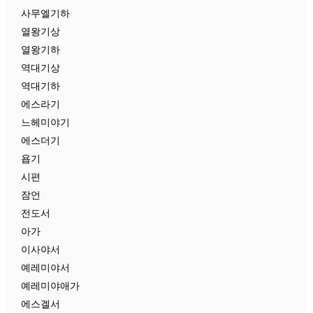
사무엘기하
열왕기상
열왕기하
역대기상
역대기하
에스라기
느헤미야기
에스더기
욥기
시편
잠언
전도서
아가
이사야서
예레미야서
예레미야애가
에스겔서