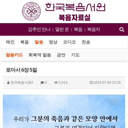
감추인 만나
열린 문
복음
복음지
|
|
|
메인
복음
말씀
영상
오디오
찬송
말씀카드
회복역 말씀
금언
기도
로마서 6장 5절
한국복음서원2
0
5,014
2024.07.04 15:26