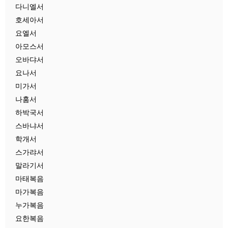
다니엘서
호세아서
요엘서
아모스서
오바댜서
요나서
미가서
나훔서
하박국서
스바냐서
학개서
스가랴서
말라기서
마태복음
마가복음
누가복음
요한복음