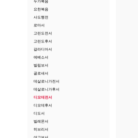
누가복음
요한복음
사도행전
로마서
고린도전서
고린도후서
갈라디아서
에베소서
빌립보서
골로새서
데살로니가전서
데살로니가후서
디모데전서
디모데후서
디도서
빌레몬서
히브리서
야고보서