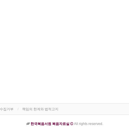
단수집거부
책임의 한계와 법적고지
한국복음서원 복음자료실
All rights reserved.