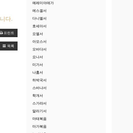
예레미야애가
에스겔서
니다.
다니엘서
호세아서
프린트
요엘서
아모스서
목록
오바댜서
요나서
미가서
나훔서
하박국서
스바냐서
학개서
스가랴서
말라기서
마태복음
마가복음