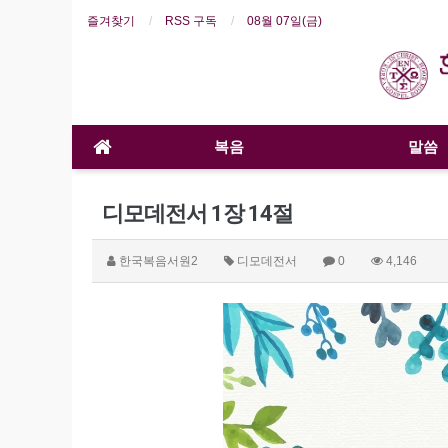
즐겨찾기
RSS 구독
08월 07일(금)
복음
말씀
디모데전서 1장 14절
한국복음서원2
디모데전서
0
4,146