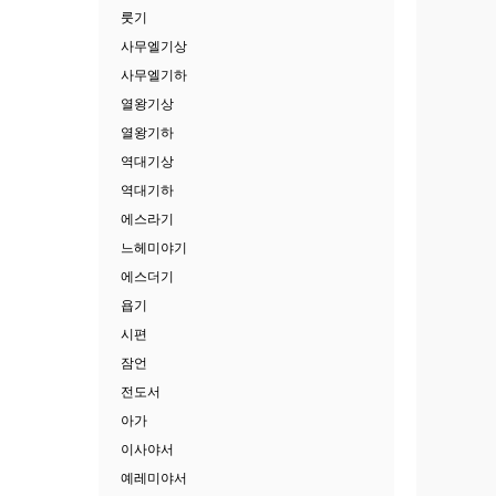
룻기
사무엘기상
사무엘기하
열왕기상
열왕기하
역대기상
역대기하
에스라기
느헤미야기
에스더기
욥기
시편
잠언
전도서
아가
이사야서
예레미야서