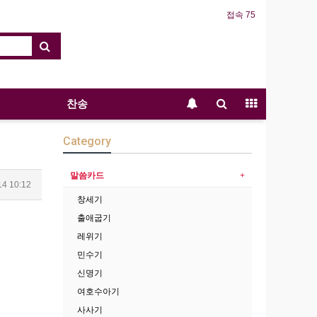
접속 75
찬송
Category
말씀카드
14 10:12
창세기
출애굽기
레위기
민수기
신명기
여호수아기
사사기