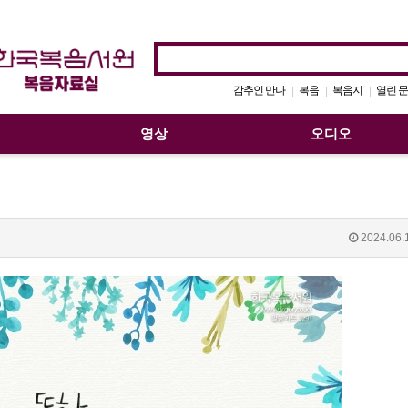
감추인 만나
복음
복음지
열린 문
|
|
|
영상
오디오
2024.06.