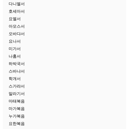
다니엘서
호세아서
요엘서
아모스서
오바댜서
요나서
미가서
나훔서
하박국서
스바냐서
학개서
스가랴서
말라기서
마태복음
마가복음
누가복음
요한복음