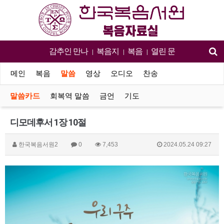
감추인 만나
복음지
복음
열린 문
|
|
|
메인
복음
말씀
영상
오디오
찬송
말씀카드
회복역 말씀
금언
기도
디모데후서 1장 10절
한국복음서원2
0
7,453
2024.05.24 09:27