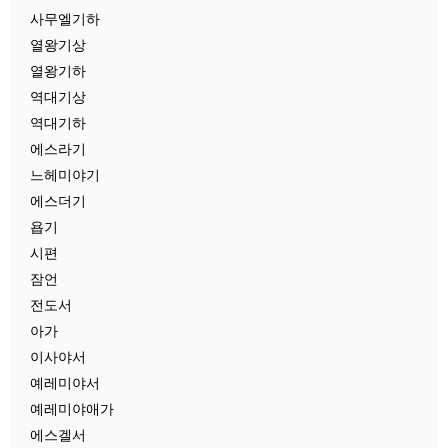
사무엘기하
열왕기상
열왕기하
역대기상
역대기하
에스라기
느헤미야기
에스더기
욥기
시편
잠언
전도서
아가
이사야서
예레미야서
예레미야애가
에스겔서