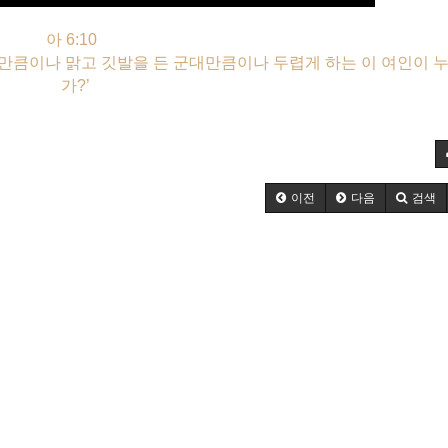
아 6:10
만큼이나 맑고 깃발을 든 군대만큼이나 두렵게 하는 이 여인이 
가?’
이전
다음
검색