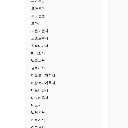
누가복음
요한복음
사도행전
로마서
고린도전서
고린도후서
갈라디아서
에베소서
빌립보서
골로새서
데살로니가전서
데살로니가후서
디모데전서
디모데후서
디도서
빌레몬서
히브리서
야고보서