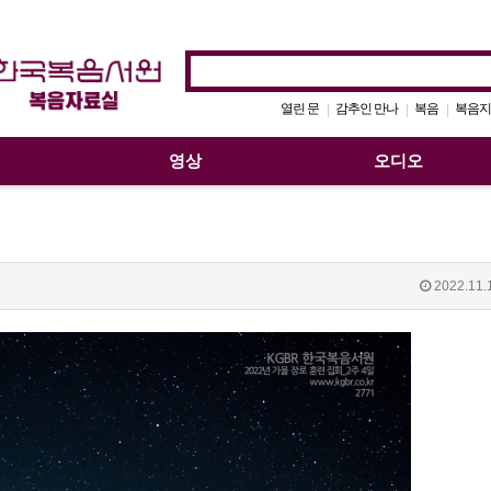
열린 문
감추인 만나
복음
복음지
|
|
|
영상
오디오
2022.11.