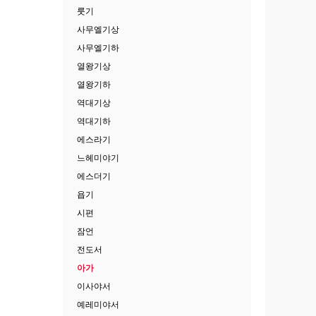
룻기
사무엘기상
사무엘기하
열왕기상
열왕기하
역대기상
역대기하
에스라기
느헤미야기
에스더기
욥기
시편
잠언
전도서
아가
이사야서
예레미야서