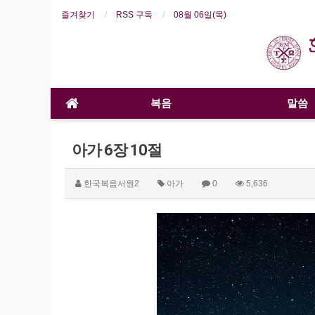
즐겨찾기
RSS 구독
08월 06일(목)
복음
말씀
아가 6장 10절
한국복음서원2
아가
0
5,636