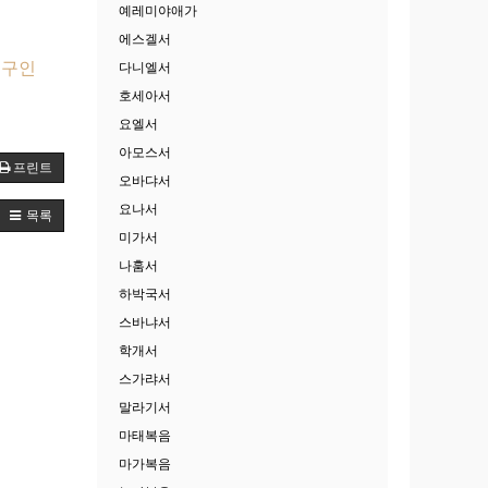
예레미야애가
에스겔서
누구인
다니엘서
호세아서
요엘서
아모스서
프린트
오바댜서
요나서
목록
미가서
나훔서
하박국서
스바냐서
학개서
스가랴서
말라기서
마태복음
마가복음