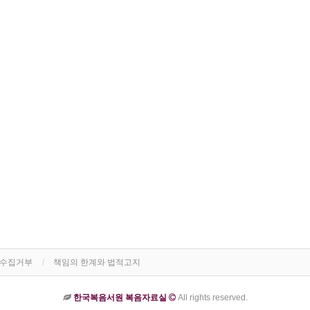
단수집거부
책임의 한계와 법적고지
한국복음서원 복음자료실
All rights reserved.