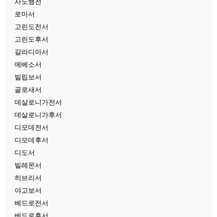
사도행전
로마서
고린도전서
고린도후서
갈라디아서
에베소서
빌립보서
골로새서
데살로니가전서
데살로니가후서
디모데전서
디모데후서
디도서
빌레몬서
히브리서
야고보서
베드로전서
베드로후서