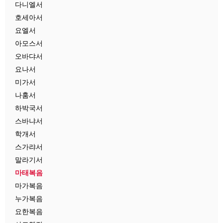
다니엘서
호세아서
요엘서
아모스서
오바댜서
요나서
미가서
나훔서
하박국서
스바냐서
학개서
스가랴서
말라기서
마태복음
마가복음
누가복음
요한복음