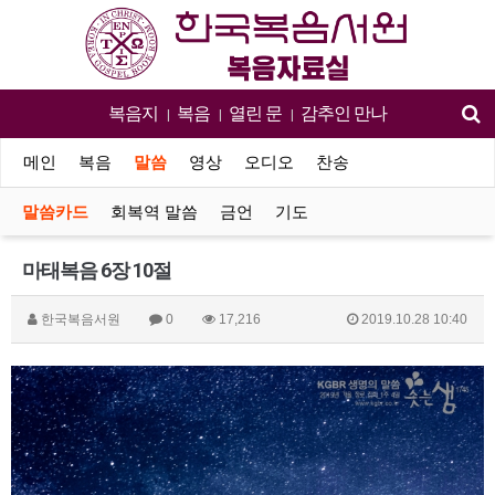
복음지
복음
열린 문
감추인 만나
|
|
|
메인
복음
말씀
영상
오디오
찬송
말씀카드
회복역 말씀
금언
기도
마태복음 6장 10절
한국복음서원
0
17,216
2019.10.28 10:40