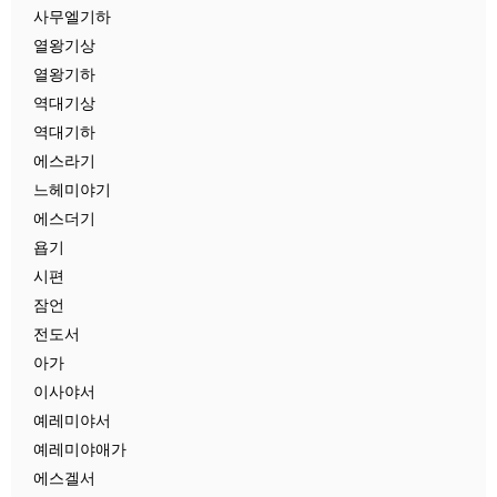
사무엘기하
열왕기상
열왕기하
역대기상
역대기하
에스라기
느헤미야기
에스더기
욥기
시편
잠언
전도서
아가
이사야서
예레미야서
예레미야애가
에스겔서