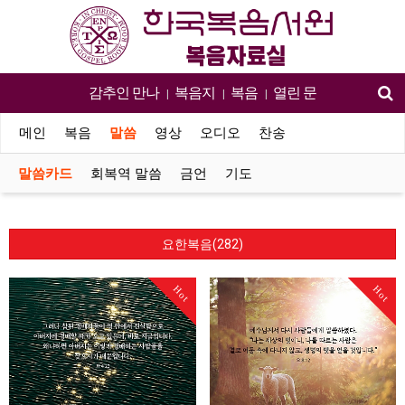
감추인 만나
복음지
복음
열린 문
|
|
|
메인
복음
말씀
영상
오디오
찬송
말씀카드
회복역 말씀
금언
기도
요한복음(282)
Hot
Hot