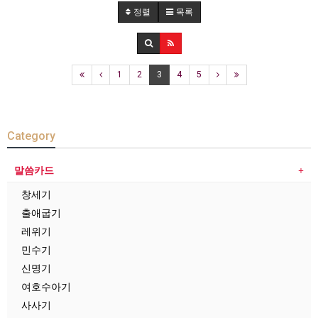
정렬
목록
1
2
3
4
5
Category
말씀카드
창세기
출애굽기
레위기
민수기
신명기
여호수아기
사사기