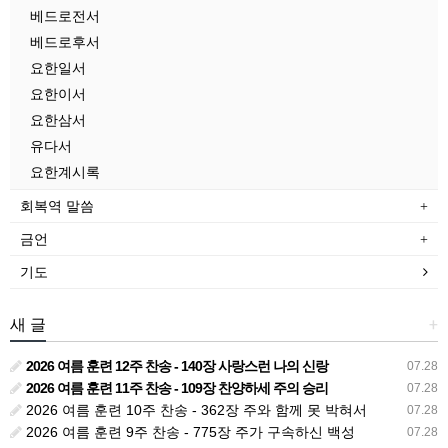
베드로전서
베드로후서
요한일서
요한이서
요한삼서
유다서
요한계시록
회복역 말씀
금언
기도
새 글
+
2026 여름 훈련 12주 찬송 - 140장 사랑스런 나의 신랑
07.28
2026 여름 훈련 11주 찬송 - 109장 찬양하세 주의 승리
07.28
2026 여름 훈련 10주 찬송 - 362장 주와 함께 못 박혀서
07.28
2026 여름 훈련 9주 찬송 - 775장 주가 구속하신 백성
07.28