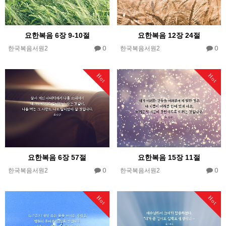
요한복음 6장 9-10절
요한복음 12장 24절
0
0
한국복음서원2
한국복음서원2
Hot
Hot
요한복음 6장 57절
요한복음 15장 11절
0
0
한국복음서원2
한국복음서원2
Hot
Hot