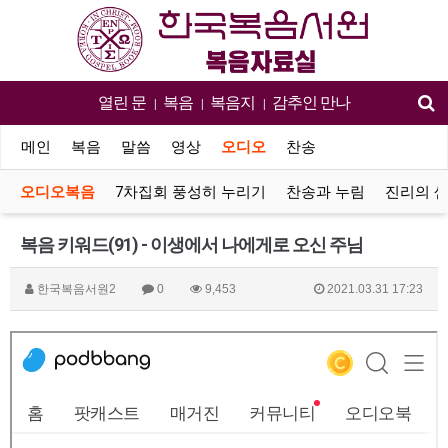
열린 문
복음
복음지
감추인 만나
|
|
|
메인
복음
말씀
영상
오디오
찬송
오디오복음
7차집회 풍성히 누리기
찬송과 누림
진리의 
복음 키워드(91) - 이생에서 나에게로 오신 주님
한국복음서원2
0
9,453
2021.03.31 17:23