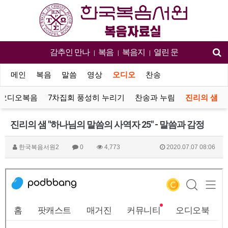
감추인 만나
복음
복음지
열린 문
|
|
|
메인
복음
말씀
영상
오디오
찬송
오디오복음
7차집회 풍성히 누리기
찬송과 누림
진리의 샘
진리의 샘 "하나님의 말씀의 사역자 25" - 말씀과 감정
한국복음서원2
0
4,773
2020.07.07 08:06